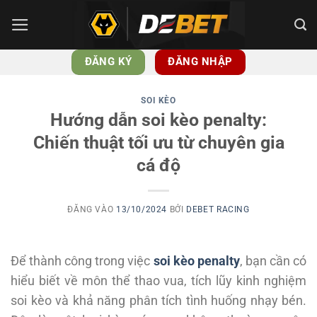
Bỏ
qua
nội
ĐĂNG KÝ
ĐĂNG NHẬP
dung
SOI KÈO
Hướng dẫn soi kèo penalty:
Chiến thuật tối ưu từ chuyên gia
cá độ
ĐĂNG VÀO
13/10/2024
BỞI
DEBET RACING
Để thành công trong việc
soi kèo penalty
, bạn cần có
hiểu biết về môn thể thao vua, tích lũy kinh nghiệm
soi kèo và khả năng phân tích tình huống nhạy bén.