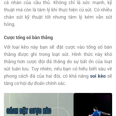
cá nhân của cầu thủ. Không chỉ là sức mạnh, kỹ
thuật mà còn là tâm lý khi thực hiện cú sút. Có nhiều
chân sút kỹ thuật tốt nhưng tâm lý kém vẫn sút
hỏng.
Cược tổng số bàn thắng
Với loại kèo này bạn sẽ đặt cược vào tổng số bàn
thắng được ghi trong loạt sút. Hình thức này khó
thắng hơn cược đội đá thắng do sự bất ổn của loạt
sút luân lưu. Tuy nhiên, nếu bạn có hiểu biết sâu về
phong cách đá của hai đội, có khả năng
soi kèo
sẽ
tăng cơ hội dự đoán chính xác.