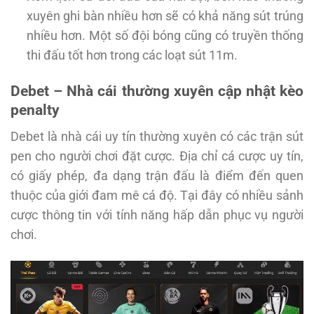
xuyên ghi bàn nhiều hơn sẽ có khả năng sút trúng
nhiều hơn. Một số đội bóng cũng có truyền thống
thi đấu tốt hơn trong các loạt sút 11m.
Debet – Nhà cái thường xuyên cập nhật kèo
penalty
Debet là nhà cái uy tín thường xuyên có các trận sút
pen cho người chơi đặt cược. Địa chỉ cá cược uy tín,
có giấy phép, đa dạng trận đấu là điểm đến quen
thuộc của giới đam mê cá độ. Tại đây có nhiều sảnh
cược thông tin với tính năng hấp dẫn phục vụ người
chơi.