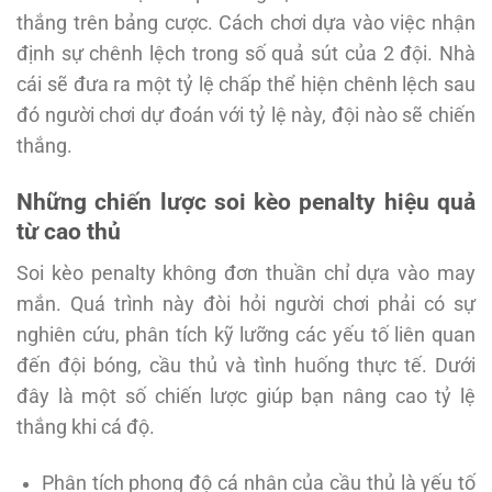
thắng trên bảng cược. Cách chơi dựa vào việc nhận
định sự chênh lệch trong số quả sút của 2 đội. Nhà
cái sẽ đưa ra một tỷ lệ chấp thể hiện chênh lệch sau
đó người chơi dự đoán với tỷ lệ này, đội nào sẽ chiến
thắng.
Những chiến lược soi kèo penalty hiệu quả
từ cao thủ
Soi kèo penalty không đơn thuần chỉ dựa vào may
mắn. Quá trình này đòi hỏi người chơi phải có sự
nghiên cứu, phân tích kỹ lưỡng các yếu tố liên quan
đến đội bóng, cầu thủ và tình huống thực tế. Dưới
đây là một số chiến lược giúp bạn nâng cao tỷ lệ
thắng khi cá độ.
Phân tích phong độ cá nhân của cầu thủ là yếu tố