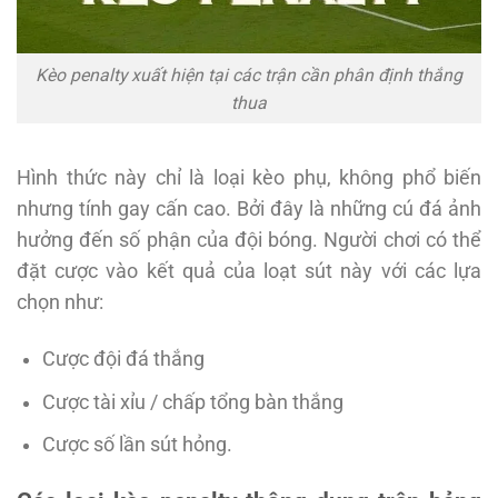
Kèo penalty xuất hiện tại các trận cần phân định thắng
thua
Hình thức này chỉ là loại kèo phụ, không phổ biến
nhưng tính gay cấn cao. Bởi đây là những cú đá ảnh
hưởng đến số phận của đội bóng. Người chơi có thể
đặt cược vào kết quả của loạt sút này với các lựa
chọn như:
Cược đội đá thắng
Cược tài xỉu / chấp tổng bàn thắng
Cược số lần sút hỏng.