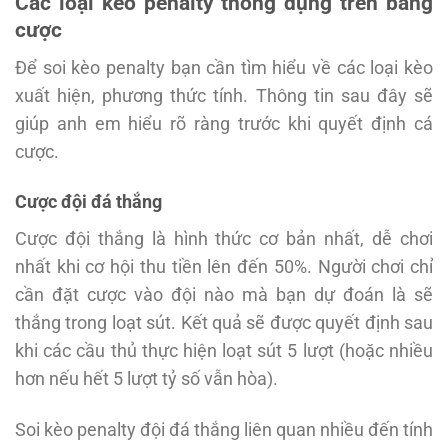
Các loại kèo penalty thông dụng trên bảng
cược
Để soi kèo penalty bạn cần tìm hiểu về các loại kèo
xuất hiện, phương thức tính. Thông tin sau đây sẽ
giúp anh em hiểu rõ ràng trước khi quyết định cá
cược.
Cược đội đá thắng
Cược đội thắng là hình thức cơ bản nhất, dễ chơi
nhất khi cơ hội thu tiền lên đến 50%. Người chơi chỉ
cần đặt cược vào đội nào mà bạn dự đoán là sẽ
thắng trong loạt sút. Kết quả sẽ được quyết định sau
khi các cầu thủ thực hiện loạt sút 5 lượt (hoặc nhiều
hơn nếu hết 5 lượt tỷ số vẫn hòa).
Soi kèo penalty đội đá thắng liên quan nhiều đến tính