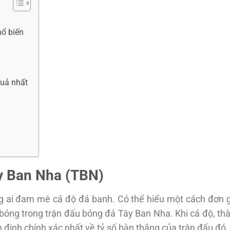
hổ biến
quả nhất
ây Ban Nha (TBN)
g ai đam mê cá độ đá banh. Có thể hiểu một cách đơn gi
bóng trong trận đấu bóng đá Tây Ban Nha. Khi cá độ, th
 định chính xác nhất về tỷ số bàn thắng của trận đấu đó.