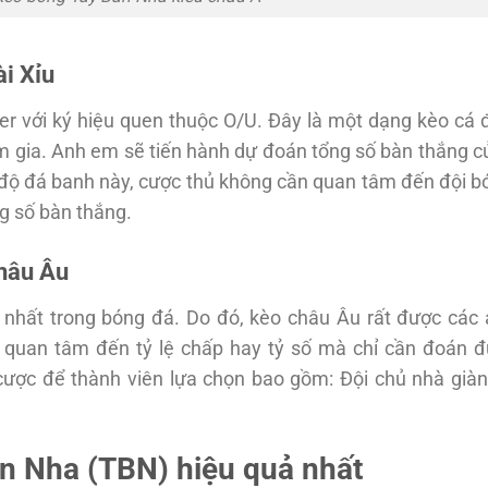
i Xỉu
der với ký hiệu quen thuộc O/U. Đây là một dạng kèo cá
m gia. Anh em sẽ tiến hành dự đoán tổng số bàn thắng c
cá độ đá banh này, cược thủ không cần quan tâm đến đội 
ng số bàn thắng.
hâu Âu
a nhất trong bóng đá. Do đó, kèo châu Âu rất được các
 quan tâm đến tỷ lệ chấp hay tỷ số mà chỉ cần đoán đ
 cược để thành viên lựa chọn bao gồm: Đội chủ nhà giàn
an Nha (TBN) hiệu quả nhất