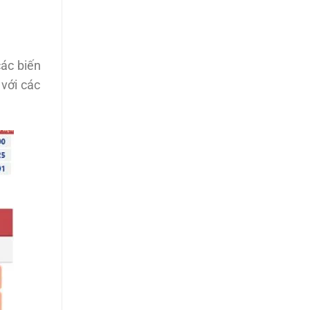
các biến
 với các