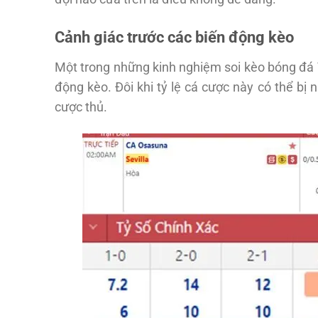
Cảnh giác trước các biến động kèo
Một trong những kinh nghiệm soi kèo bóng đá T
động kèo. Đôi khi tỷ lệ cá cược này có thể bị
cược thủ.