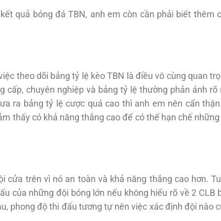
kết quả bóng đá TBN, anh em còn cần phải biết thêm c
iệc theo dõi bảng tỷ lệ kèo TBN là điều vô cùng quan trọ
g cấp, chuyên nghiệp và bảng tỷ lệ thường phản ánh rõ 
đưa ra bảng tỷ lệ cược quá cao thì anh em nên cẩn thận
ảm thấy có khả năng thắng cao để có thể hạn chế những 
ội cửa trên vì nó an toàn và khả năng thắng cao hơn. T
đấu của những đội bóng lớn nếu không hiểu rõ về 2 CLB 
, phong độ thi đấu tương tự nên việc xác định đội nào 