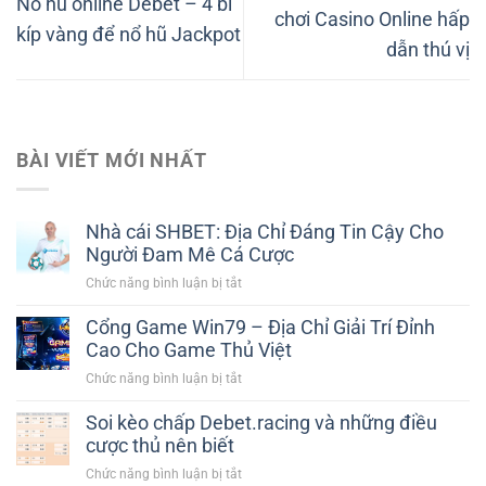
Nổ hũ online Debet – 4 bí
chơi Casino Online hấp
kíp vàng để nổ hũ Jackpot
dẫn thú vị
BÀI VIẾT MỚI NHẤT
Nhà cái SHBET: Địa Chỉ Đáng Tin Cậy Cho
Người Đam Mê Cá Cược
Chức năng bình luận bị tắt
ở
Nhà
Cổng Game Win79 – Địa Chỉ Giải Trí Đỉnh
cái
SHBET:
Cao Cho Game Thủ Việt
Địa
Chức năng bình luận bị tắt
ở
Chỉ
Cổng
Đáng
Soi kèo chấp Debet.racing và những điều
Game
Tin
Win79
cược thủ nên biết
Cậy
–
Cho
Chức năng bình luận bị tắt
ở
Địa