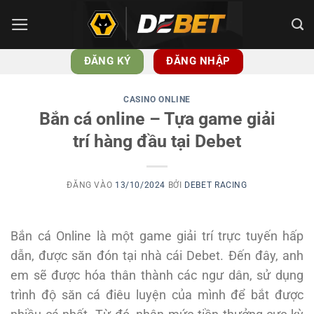
Bỏ
qua
nội
ĐĂNG KÝ
ĐĂNG NHẬP
dung
CASINO ONLINE
Bắn cá online – Tựa game giải
trí hàng đầu tại Debet
ĐĂNG VÀO
13/10/2024
BỞI
DEBET RACING
Bắn cá Online là một game giải trí trực tuyến hấp
dẫn, được săn đón tại nhà cái Debet. Đến đây, anh
em sẽ được hóa thân thành các ngư dân, sử dụng
trình độ săn cá điêu luyện của mình để bắt được