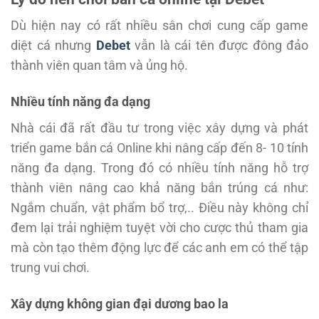
Dù hiện nay có rất nhiều sân chơi cung cấp game
diệt cá nhưng
Debet
vẫn là cái tên được đông đảo
thành viên quan tâm và ủng hộ.
Nhiều tính năng đa dạng
Nhà cái đã rất đầu tư trong việc xây dựng và phát
triển game bắn cá Online khi nâng cấp đến 8- 10 tính
năng đa dạng. Trong đó có nhiều tính năng hỗ trợ
thành viên nâng cao khả năng bắn trúng cá như:
Ngắm chuẩn, vật phẩm bổ trợ,.. Điều này không chỉ
đem lại trải nghiệm tuyệt vời cho cược thủ tham gia
mà còn tạo thêm động lực để các anh em có thể tập
trung vui chơi.
Xây dựng không gian đại dương bao la